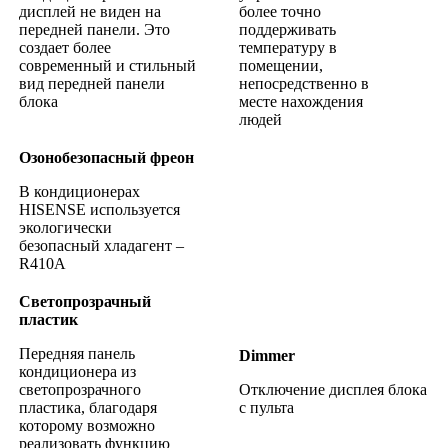
дисплей не виден на
более точно
передней панели. Это
поддерживать
создает более
температуру в
современный и стильный
помещении,
вид передней панели
непосредственно в
блока
месте нахождения
людей
Озонобезопасный фреон
В кондиционерах
HISENSE используется
экологически
безопасный хладагент –
R410A
Светопрозрачный
пластик
Передняя панель
Dimmer
кондиционера из
светопрозрачного
Отключение дисплея блока
пластика, благодаря
с пульта
которому возможно
реализовать функцию