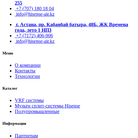
255
+7 (707) 180 18 04
info@hisense-air.kz
г. Астана, пр. Кабанбай батыра, 48Б. ЖК Времена
года, лето 1 НП3
+7 (7172) 406-906
info@hisense-air.kz
Меню
О компании
Контакты
Технологии
Каталог
VRF системы
Мульти сплит-системы Hisense
Полупромышленные
Информация
Партнерам