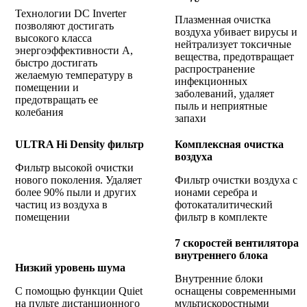
Технологии DC Inverter
Плазменная очистка
позволяют достигать
воздуха убивает вирусы и
высокого класса
нейтрализует токсичные
энергоэффективности А,
вещества, предотвращает
быстро достигать
распространение
желаемую температуру в
инфекционных
помещении и
заболеваний, удаляет
предотвращать ее
пыль и неприятные
колебания
запахи
ULTRA Hi Density фильтр
Комплексная очистка
воздуха
Фильтр высокой очистки
нового поколения. Удаляет
Фильтр очистки воздуха с
более 90% пыли и других
ионами серебра и
частиц из воздуха в
фотокаталитический
помещении
фильтр в комплекте
7 скоростей вентилятора
внутреннего блока
Низкий уровень шума
Внутренние блоки
С помощью функции Quiet
оснащены современными
на пульте дистанционного
мультискоростными