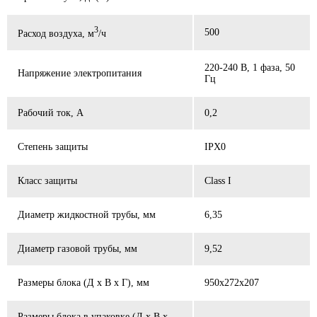
3
500
Расход воздуха, м
/ч
220-240 В, 1 фаза, 50
Напряжение электропитания
Гц
Рабочий ток, А
0,2
Степень защиты
IPX0
Класс защиты
Class I
Диаметр жидкостной трубы, мм
6,35
Диаметр газовой трубы, мм
9,52
Размеры блока (Д x В x Г), мм
950x272x207
Размеры блока в упаковке (Д x В x