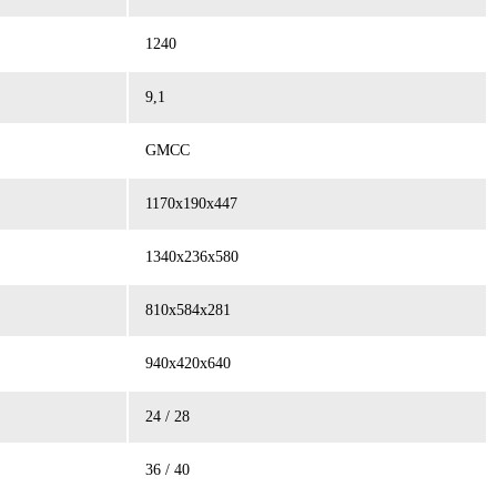
1240
9,1
GMCC
1170x190x447
1340x236x580
810x584x281
940x420x640
24 / 28
36 / 40