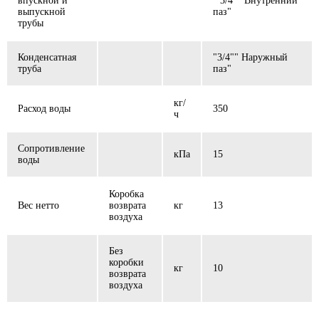
впускной и
" 3/4"" Внутренний
выпускной
паз"
трубы
Конденсатная
"3/4"" Наружный
труба
паз"
кг/
Расход воды
350
ч
Сопротивление
кПа
15
воды
Коробка
Вес нетто
возврата
кг
13
воздуха
Без
коробки
кг
10
возврата
воздуха