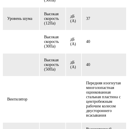
(50Пa)
Высокая
дБ
Уровень шума
скорость
37
(A)
(12Пa)
Высокая
дБ
скорость
40
(A)
(30Па)
Высокая
дБ
скорость
40
(A)
(50Пa)
Передняя изогнутая
многолопастная
оцинкованная
стальная пластина с
Вентилятор
центробежным
рабочим колесом
двустороннего
всасывания