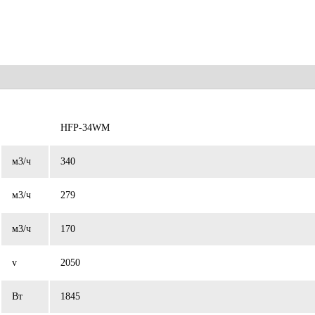
HFP-34WM
м3/ч
340
м3/ч
279
м3/ч
170
v
2050
Вт
1845