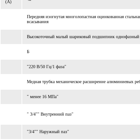
(A)
Передняя изогнутая многолопастная оцинкованная стальна
всасывания
Высокоточный малый шариковый подшипник однофазный 
Б
"220 В/50 Гц/1 фаза"
Медная трубка механическое расширение алюминиевых ре
" менее 16 МПа"
" 3/4"" Внутренний паз"
"3/4"" Наружный паз"