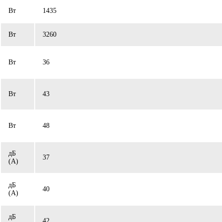
Вт
1435
Вт
3260
Вт
36
Вт
43
Вт
48
дБ
37
(A)
дБ
40
(A)
дБ
42