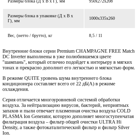
Размеры блока (Д x В x Г), мм
950x272x208
Размеры блока в упаковке (Д x В x
1000x335x260
Г), мм
Вес, (нетто / брутто), кг
8,5 / 11
Внутренние блоки серии Premium CHAMPAGNE FREE Match
DC Inverter выполнены в уже полюбившемся цвете
"шампань", который отлично подойдет к интерьеру в мягких
тонах и прекрасно дополнит его легкостью и мягкостью форм.
В режиме QUITE уровень шума внутреннего блока
кондиционера составляет всего от 22 дБ(A) в режиме
охлаждения.
Серия отличается многоуровневой системой обработки
воздуха. За нейтрализацию вирусов, бактерий, неприятных
запахов и пыли отвечает плазменная очистка воздуха COLD
PLASMA Ion Generator, которую дополняет многоступенчатая
фильтрация воздуха – фильтр общей очистки ULTRA Hi
Density, а также фотокаталитический фильтр и фильтр Silver
Ion.