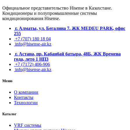
Официальное представительство Hisense в Казахстане.
Кондиционеры и полупромышленные системы
кондиционирования
Hisense.
г. Алматы, ул. Бегалина 7. ЖК MEDEU PARK, офис
255
+7 (707) 180 18 04
info@hisense-air.kz
г. Астана, пр. Кабанбай батыра, 48Б. ЖК Времена
года, лето 1 НП3
+7 (7172) 406-906
info@hisense-air.kz
Меню
О компании
Контакты
Технологии
Каталог
VRF системы