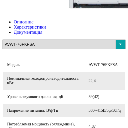
Описание
Характеристики
Документация
Модель
AVWT-76FKFSA
Номинальная холодопроизводительность,
22,4
кВт
Уровень звукового давления, дБ
59(42)
Напряжение питания, В/ф/Гц
380~415В/3ф/50Гц
Потребляемая мощность (охлаждение),
4,87